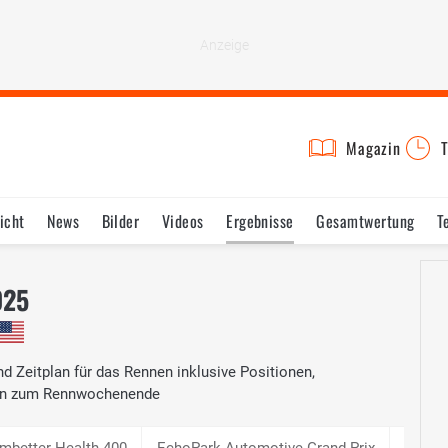
Magazin
T
icht
News
Bilder
Videos
Ergebnisse
Gesamtwertung
T
025
 Zeitplan für das Rennen inklusive Positionen,
nen zum Rennwochenende
mbetter Health 400
EchoPark Automotive Grand Prix
Shrine