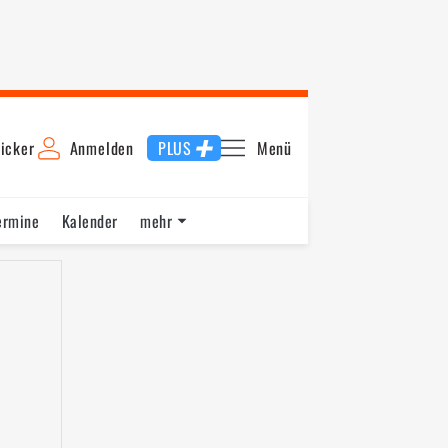
icker
Anmelden
PLUS
Menü
ermine
Kalender
mehr
rs Children's 500
Pennzoil 400
Straight Talk Wireless 400