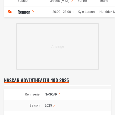
Session
Uhrzeit (MEZ)
Fahrer
Team
Rennen
So
20:00 - 23:00 h
Kyle Larson
Hendrick 
NASCAR ADVENTHEALTH 400 2025
Rennserie:
NASCAR
Saison:
2025