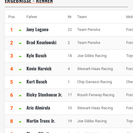
ERGEBNISSE - RENNEN
Pos
Fahrer
Nr
Team
Mot
Joey Logano
1
22
Team Penske
For
Brad Keselowski
2
2
Team Penske
For
Kyle Busch
3
18
Joe Gibbs Racing
Toy
Kevin Harvick
4
4
Stewart-Haas Racing
For
Kurt Busch
5
1
Chip Ganassi Racing
Che
Ricky Stenhouse Jr.
6
17
Roush Fenway Racing
For
Aric Almirola
7
10
Stewart-Haas Racing
For
Martin Truex Jr.
8
19
Joe Gibbs Racing
Toy