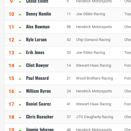
Chase Elliott
9
9
Hendrick Motorsports
Che
Denny Hamlin
10
11
Joe Gibbs Racing
Toy
Alex Bowman
11
88
Hendrick Motorsports
Che
Kyle Larson
12
42
Chip Ganassi Racing
Che
Erik Jones
13
20
Joe Gibbs Racing
Toy
Clint Bowyer
14
14
Stewart-Haas Racing
For
Paul Menard
15
21
Wood Brothers Racing
For
William Byron
16
24
Hendrick Motorsports
Che
Daniel Suarez
17
41
Stewart-Haas Racing
For
Chris Buescher
18
37
JTG Daugherty Racing
Che
Jimmie Johnson
19
48
Hendrick Motorsports
Che