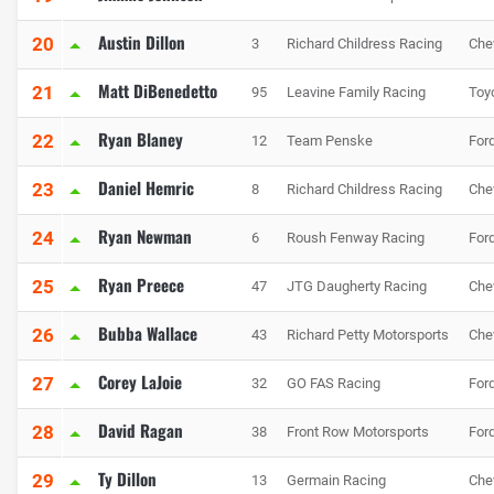
Austin Dillon
20
3
Richard Childress Racing
Che
Matt DiBenedetto
21
95
Leavine Family Racing
Toy
Ryan Blaney
22
12
Team Penske
For
Daniel Hemric
23
8
Richard Childress Racing
Che
Ryan Newman
24
6
Roush Fenway Racing
For
Ryan Preece
25
47
JTG Daugherty Racing
Che
Bubba Wallace
26
43
Richard Petty Motorsports
Che
Corey LaJoie
27
32
GO FAS Racing
For
David Ragan
28
38
Front Row Motorsports
For
Ty Dillon
29
13
Germain Racing
Che