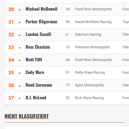
Michael McDowell
30
34
Front Row Motorsports
For
Parker Kligerman
31
96
Gaunt Brothers Racing
Toy
Landon Cassill
32
0
StarCom Racing
Che
Ross Chastain
33
15
Premium Motorsports
Che
Matt Tifft
34
36
Front Row Motorsports
For
Cody Ware
35
51
Petty Ware Racing
For
Reed Sorenson
36
77
Spire Motorsports
Che
B.J. McLeod
37
52
Rick Ware Racing
For
NICHT KLASSIFIZIERT