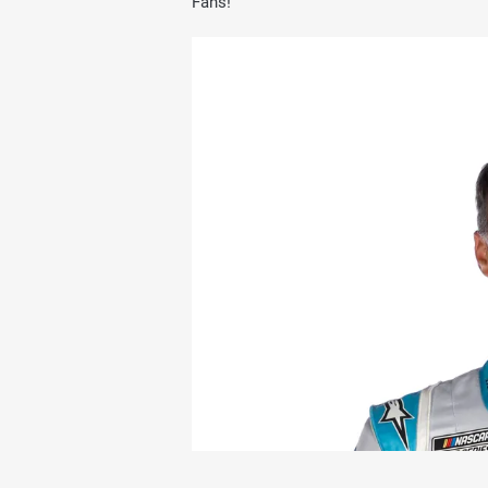
Fans!