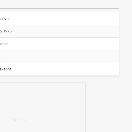
nlich
12.1975
Jahre
A
ekannt