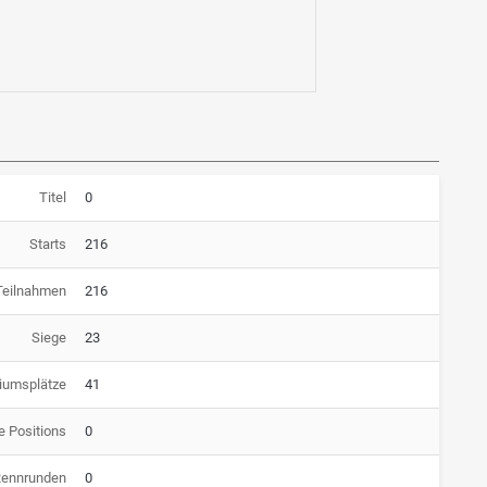
Titel
0
Starts
216
Teilnahmen
216
Siege
23
iumsplätze
41
e Positions
0
Rennrunden
0