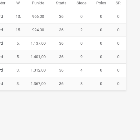
tor
W
Punkte
Starts
Siege
Poles
SR
rd
13.
966,00
36
0
0
0
rd
15.
924,00
36
2
0
0
rd
5.
1.137,00
36
0
0
0
rd
5.
1.401,00
36
9
0
0
rd
3.
1.312,00
36
4
0
0
rd
3.
1.367,00
36
8
0
0