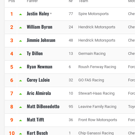
Pos
Fahrer
Nr
Team
Mot
Justin Haley
1
77
Spire Motorsports
Che
*
William Byron
2
24
Hendrick Motorsports
Che
Jimmie Johnson
3
48
Hendrick Motorsports
Che
Ty Dillon
4
13
Germain Racing
Che
Ryan Newman
5
6
Roush Fenway Racing
For
Corey LaJoie
6
32
GO FAS Racing
For
Aric Almirola
7
10
Stewart-Haas Racing
For
Matt DiBenedetto
8
95
Leavine Family Racing
Toy
Matt Tifft
9
36
Front Row Motorsports
For
Kurt Busch
10
1
Chip Ganassi Racing
Che