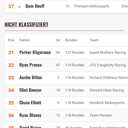
Quin Houff
37
15
Premium Motorsports
Che
NICHT KLASSIFIZIERT
Pos
Fahrer
Nr
Runden
Team
Parker Kligerman
31
96
121 Runden
Gaunt Brothers Racing
Ryan Preece
32
47
119 Runden
JTG Daugherty Racing
Austin Dillon
33
3
118 Runden
Richard Childress Raci
Clint Bowyer
34
14
118 Runden
Stewart-Haas Racing
Chase Elliott
35
9
118 Runden
Hendrick Motorsports
Ryan Blaney
36
12
118 Runden
Team Penske
David Ragan
38
86 Runden
Front Row Motorsports