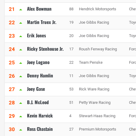
Alex Bowman
21
88
Hendrick Motorsports
Che
Martin Truex Jr.
22
19
Joe Gibbs Racing
Toy
Erik Jones
23
20
Joe Gibbs Racing
Toy
Ricky Stenhouse Jr.
24
17
Roush Fenway Racing
For
Joey Logano
25
22
Team Penske
For
Denny Hamlin
26
11
Joe Gibbs Racing
Toy
Joey Gase
27
53
Rick Ware Racing
Che
B.J. McLeod
28
51
Petty Ware Racing
Che
Kevin Harvick
29
4
Stewart-Haas Racing
For
Ross Chastain
30
27
Premium Motorsports
Che