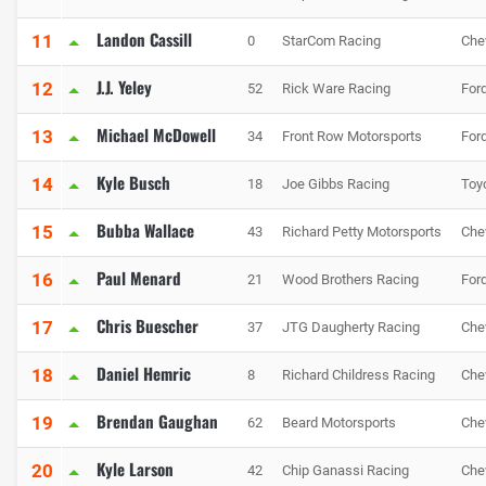
Landon Cassill
11
0
StarCom Racing
Che
J.J. Yeley
12
52
Rick Ware Racing
For
Michael McDowell
13
34
Front Row Motorsports
For
Kyle Busch
14
18
Joe Gibbs Racing
Toy
Bubba Wallace
15
43
Richard Petty Motorsports
Che
Paul Menard
16
21
Wood Brothers Racing
For
Chris Buescher
17
37
JTG Daugherty Racing
Che
Daniel Hemric
18
8
Richard Childress Racing
Che
Brendan Gaughan
19
62
Beard Motorsports
Che
Kyle Larson
20
42
Chip Ganassi Racing
Che