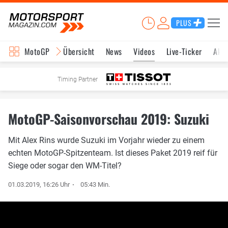
PLUS
MotoGP
Übersicht
News
Videos
Live-Ticker
Aktu
Timing Partner
MotoGP-Saisonvorschau 2019: Suzuki
Mit Alex Rins wurde Suzuki im Vorjahr wieder zu einem
echten MotoGP-Spitzenteam. Ist dieses Paket 2019 reif für
Siege oder sogar den WM-Titel?
01.03.2019, 16:26 Uhr
05:43 Min.