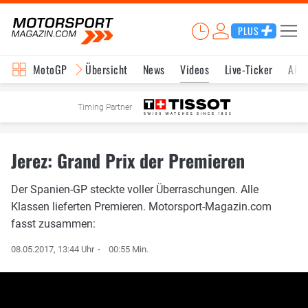
PLUS
MotoGP
Übersicht
News
Videos
Live-Ticker
Aktu
Timing Partner
Jerez: Grand Prix der Premieren
Der Spanien-GP steckte voller Überraschungen. Alle
Klassen lieferten Premieren. Motorsport-Magazin.com
fasst zusammen:
08.05.2017, 13:44 Uhr
00:55 Min.