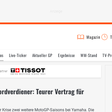
Magazin
T
os
Live-Ticker
Aktueller GP
Ergebnisse
WM-Stand
TV-P
mine
Testfahrten
Reglement
Bilder
artner
rdverdiener: Teurer Vertrag für
her Krise zwei weitere MotoGP-Saisons bei Yamaha. Die