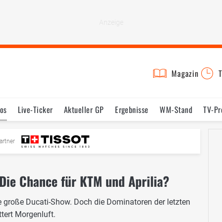
Magazin
T
os
Live-Ticker
Aktueller GP
Ergebnisse
WM-Stand
TV-P
mine
Testfahrten
Reglement
Bilder
artner
 Die Chance für KTM und Aprilia?
e große Ducati-Show. Doch die Dominatoren der letzten
tert Morgenluft.