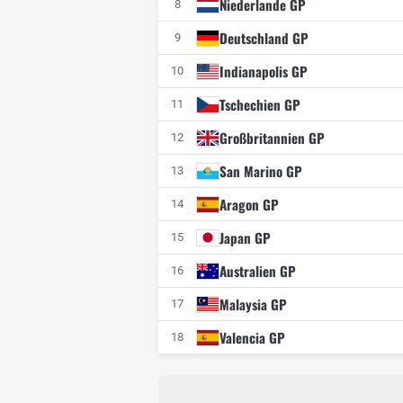
Niederlande GP
8
Deutschland GP
9
Indianapolis GP
10
Tschechien GP
11
Großbritannien GP
12
San Marino GP
13
Aragon GP
14
Japan GP
15
Australien GP
16
Malaysia GP
17
Valencia GP
18