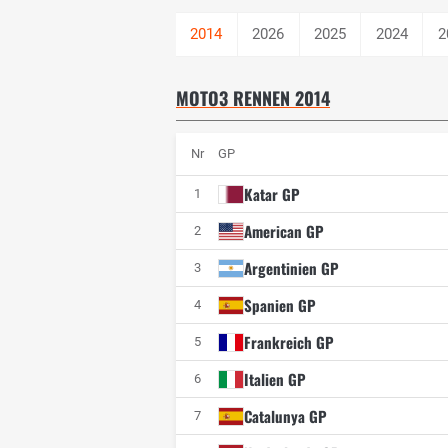
2026
2025
2024
2
MOTO3 RENNEN 2014
Nr
GP
Katar GP
1
American GP
2
Argentinien GP
3
Spanien GP
4
Frankreich GP
5
Italien GP
6
Catalunya GP
7