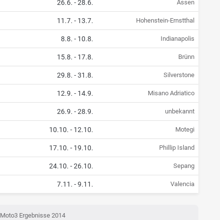
26.6.
-
28.6.
Assen
11.7.
-
13.7.
Hohenstein-Ernstthal
8.8.
-
10.8.
Indianapolis
15.8.
-
17.8.
Brünn
29.8.
-
31.8.
Silverstone
12.9.
-
14.9.
Misano Adriatico
26.9.
-
28.9.
unbekannt
10.10.
-
12.10.
Motegi
17.10.
-
19.10.
Phillip Island
24.10.
-
26.10.
Sepang
7.11.
-
9.11.
Valencia
Moto3 Ergebnisse 2014