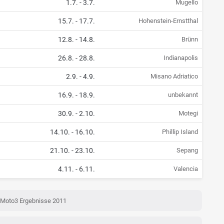
1.7.
-
3.7.
Mugello
15.7.
-
17.7.
Hohenstein-Ernstthal
12.8.
-
14.8.
Brünn
26.8.
-
28.8.
Indianapolis
2.9.
-
4.9.
Misano Adriatico
16.9.
-
18.9.
unbekannt
30.9.
-
2.10.
Motegi
14.10.
-
16.10.
Phillip Island
21.10.
-
23.10.
Sepang
4.11.
-
6.11.
Valencia
Moto3 Ergebnisse 2011