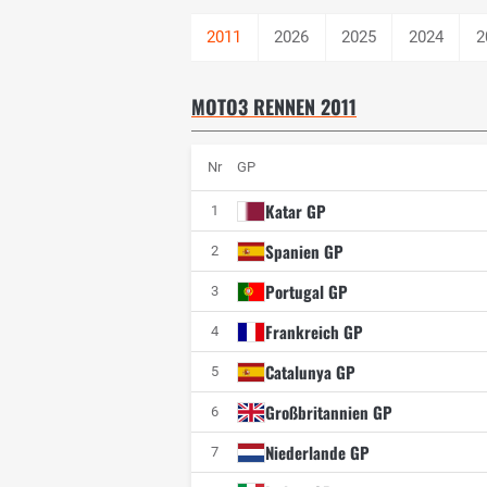
2026
2025
2024
2
MOTO3 RENNEN 2011
Nr
GP
Katar GP
1
Spanien GP
2
Portugal GP
3
Frankreich GP
4
Catalunya GP
5
Großbritannien GP
6
Niederlande GP
7