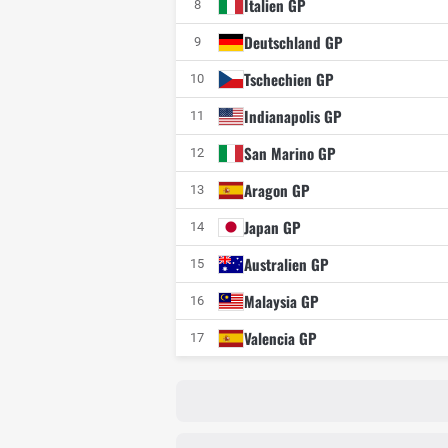
Italien GP
8
Deutschland GP
9
Tschechien GP
10
Indianapolis GP
11
San Marino GP
12
Aragon GP
13
Japan GP
14
Australien GP
15
Malaysia GP
16
Valencia GP
17