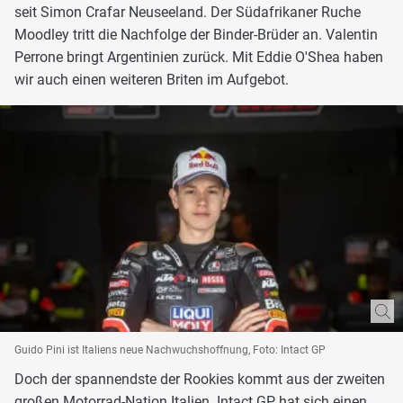
seit Simon Crafar Neuseeland. Der Südafrikaner Ruche
Moodley tritt die Nachfolge der Binder-Brüder an. Valentin
Perrone bringt Argentinien zurück. Mit Eddie O'Shea haben
wir auch einen weiteren Briten im Aufgebot.
Guido Pini ist Italiens neue Nachwuchshoffnung, Foto: Intact GP
Doch der spannendste der Rookies kommt aus der zweiten
großen Motorrad-Nation Italien. Intact GP hat sich einen