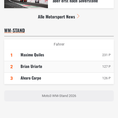
aber erst nach Silverstone
Alle Motorsport News
WM-STAND
Fahrer
Maximo Quiles
1
231 P
Brian Uriarte
2
127 P
Alvaro Carpe
3
126 P
Moto3 WM-Stand 2026