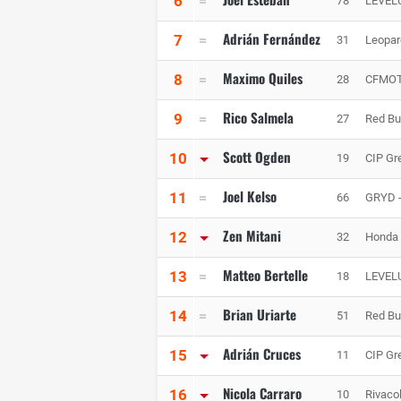
6
78
LEVEL
Adrián Fernández
7
31
Leopar
Maximo Quiles
8
28
CFMOT
Rico Salmela
9
27
Red Bu
Scott Ogden
10
19
CIP Gr
Joel Kelso
11
66
GRYD -
Zen Mitani
12
32
Honda 
Matteo Bertelle
13
18
LEVEL
Brian Uriarte
14
51
Red Bu
Adrián Cruces
15
11
CIP Gr
Nicola Carraro
16
10
Rivaco