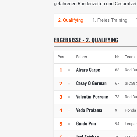
gefahrenen Rundenzeiten und Gesamtzei
1. Freies Training
ERGEBNISSE - 2. QUALIFYING
Pos
Fahrer
Nr
Team
Alvaro Carpe
1
83
Red Bu
Casey O Gorman
2
67
SIC58 
Valentin Perrone
3
73
Red Bu
Veda Pratama
4
9
Honda 
Guido Pini
5
94
Leopar
Joel Esteban