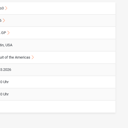
o3
6
 GP
tin, USA
uit of the Americas
03.2026
10 Uhr
10 Uhr