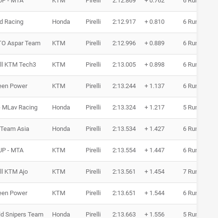
UP - MTA
KTM
Pirelli
2:12.869
+ 0.762
6 Runden
d Racing
Honda
Pirelli
2:12.917
+ 0.810
6 Runden
O Aspar Team
KTM
Pirelli
2:12.996
+ 0.889
6 Runden
ll KTM Tech3
KTM
Pirelli
2:13.005
+ 0.898
6 Runden
een Power
KTM
Pirelli
2:13.244
+ 1.137
6 Runden
 MLav Racing
Honda
Pirelli
2:13.324
+ 1.217
5 Runden
Team Asia
Honda
Pirelli
2:13.534
+ 1.427
6 Runden
UP - MTA
KTM
Pirelli
2:13.554
+ 1.447
6 Runden
ll KTM Ajo
KTM
Pirelli
2:13.561
+ 1.454
7 Runden
een Power
KTM
Pirelli
2:13.651
+ 1.544
6 Runden
ld Snipers Team
Honda
Pirelli
2:13.663
+ 1.556
5 Runden