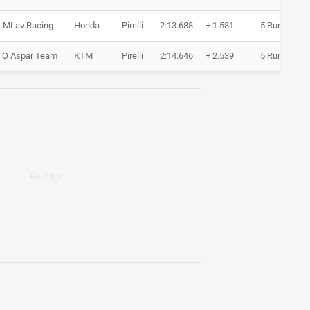
 MLav Racing
Honda
Pirelli
2:13.688
+ 1.581
5 Runden
O Aspar Team
KTM
Pirelli
2:14.646
+ 2.539
5 Runden