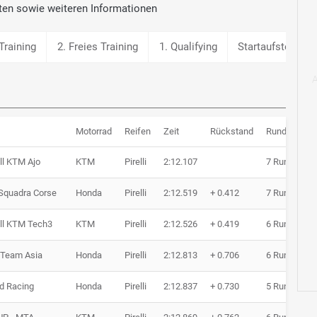
ten sowie weiteren Informationen
Training
2. Freies Training
1. Qualifying
Startaufstellung
Motorrad
Reifen
Zeit
Rückstand
Runden
ll KTM Ajo
KTM
Pirelli
2:12.107
7 Runden
Squadra Corse
Honda
Pirelli
2:12.519
+ 0.412
7 Runden
ll KTM Tech3
KTM
Pirelli
2:12.526
+ 0.419
6 Runden
Team Asia
Honda
Pirelli
2:12.813
+ 0.706
6 Runden
d Racing
Honda
Pirelli
2:12.837
+ 0.730
5 Runden