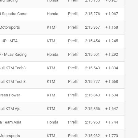
ard Racing
Honda
Pirelli
2:15.136
+ 0.927
14 R
8 Squadra Corse
Honda
Pirelli
2:15.276
+ 1.067
12 R
Motorsports
KTM
Pirelli
2:15.367
+ 1.158
12 R
LUP - MTA
KTM
Pirelli
2:15.454
+ 1.245
12 R
 - MLav Racing
Honda
Pirelli
2:15.501
+ 1.292
12 R
Bull KTM Tech3
KTM
Pirelli
2:15.543
+ 1.334
13 R
Bull KTM Tech3
KTM
Pirelli
2:15.777
+ 1.568
16 R
Green Power
KTM
Pirelli
2:15.843
+ 1.634
13 R
ull KTM Ajo
KTM
Pirelli
2:15.856
+ 1.647
16 R
a Team Asia
Honda
Pirelli
2:15.953
+ 1.744
15 R
Motorsports
KTM
Pirelli
2:15.982
+ 1.773
13 R