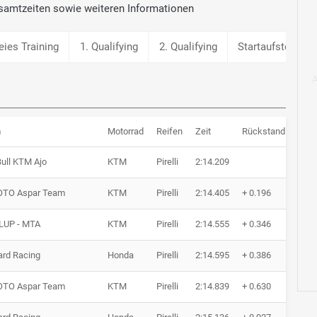
samtzeiten sowie weiteren Informationen
reies Training
1. Qualifying
2. Qualifying
Startaufstellung
m
Motorrad
Reifen
Zeit
Rückstand
Run
ull KTM Ajo
KTM
Pirelli
2:14.209
13 R
TO Aspar Team
KTM
Pirelli
2:14.405
+ 0.196
11 R
LUP - MTA
KTM
Pirelli
2:14.555
+ 0.346
13 R
ard Racing
Honda
Pirelli
2:14.595
+ 0.386
13 R
TO Aspar Team
KTM
Pirelli
2:14.839
+ 0.630
13 R