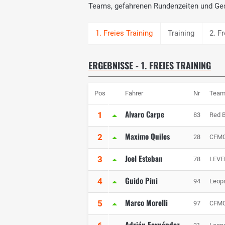
Teams, gefahrenen Rundenzeiten und Ge
Training
2. F
ERGEBNISSE - 1. FREIES TRAINING
Pos
Fahrer
Nr
Tea
Alvaro Carpe
1
83
Red B
Maximo Quiles
2
28
CFMO
Joel Esteban
3
78
LEVE
Guido Pini
4
94
Leop
Marco Morelli
5
97
CFMO
Adrián Fernández