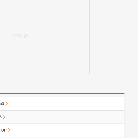
o3
6
 GP