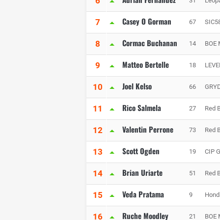
6
31
Leop
Casey O Gorman
7
67
SIC5
Cormac Buchanan
8
14
BOE 
Matteo Bertelle
9
18
LEVE
Joel Kelso
10
66
GRYD
Rico Salmela
11
27
Red 
Valentin Perrone
12
73
Red 
Scott Ogden
13
19
CIP 
Brian Uriarte
14
51
Red B
Veda Pratama
15
9
Hond
Ruche Moodley
16
21
BOE 