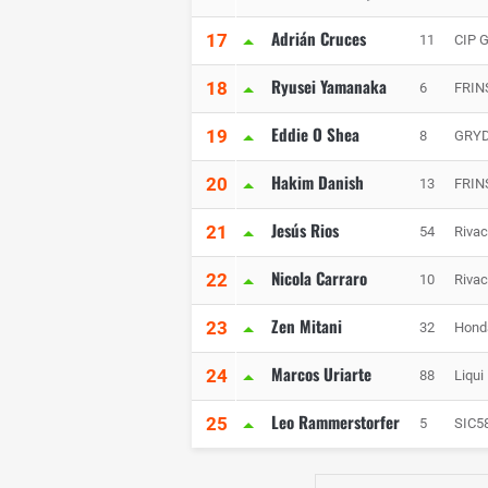
Adrián Cruces
17
11
CIP 
Ryusei Yamanaka
18
6
FRIN
Eddie O Shea
19
8
GRYD
Hakim Danish
20
13
FRIN
Jesús Rios
21
54
Rivac
Nicola Carraro
22
10
Rivac
Zen Mitani
23
32
Hond
Marcos Uriarte
24
88
Liqui
Leo Rammerstorfer
25
5
SIC5