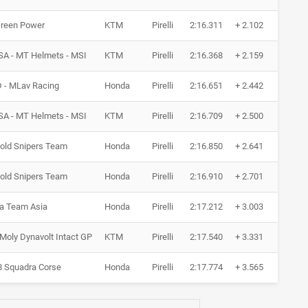
Green Power
KTM
Pirelli
2:16.311
+ 2.102
11 R
SA - MT Helmets - MSI
KTM
Pirelli
2:16.368
+ 2.159
13 R
 - MLav Racing
Honda
Pirelli
2:16.651
+ 2.442
13 R
SA - MT Helmets - MSI
KTM
Pirelli
2:16.709
+ 2.500
10 R
old Snipers Team
Honda
Pirelli
2:16.850
+ 2.641
14 R
old Snipers Team
Honda
Pirelli
2:16.910
+ 2.701
12 R
a Team Asia
Honda
Pirelli
2:17.212
+ 3.003
13 R
 Moly Dynavolt Intact GP
KTM
Pirelli
2:17.540
+ 3.331
12 R
8 Squadra Corse
Honda
Pirelli
2:17.774
+ 3.565
15 R