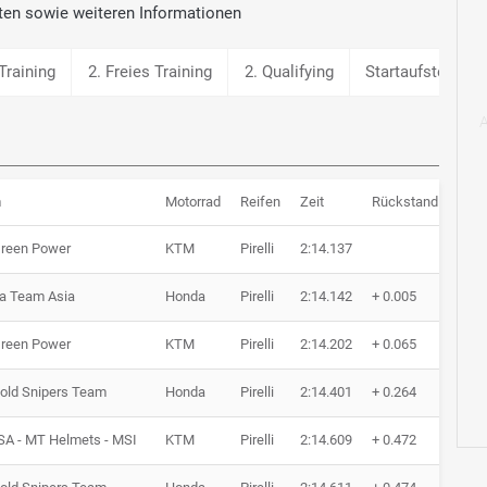
ten sowie weiteren Informationen
Training
2. Freies Training
2. Qualifying
Startaufstellung
m
Motorrad
Reifen
Zeit
Rückstand
Run
Green Power
KTM
Pirelli
2:14.137
5 Ru
a Team Asia
Honda
Pirelli
2:14.142
+ 0.005
6 Ru
Green Power
KTM
Pirelli
2:14.202
+ 0.065
5 Ru
old Snipers Team
Honda
Pirelli
2:14.401
+ 0.264
5 Ru
SA - MT Helmets - MSI
KTM
Pirelli
2:14.609
+ 0.472
5 Ru