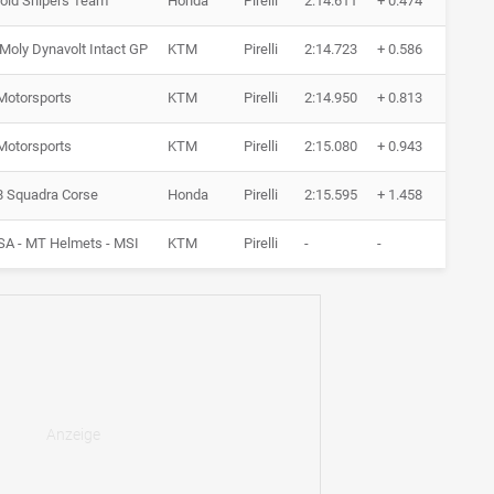
old Snipers Team
Honda
Pirelli
2:14.611
+ 0.474
5 Ru
 Moly Dynavolt Intact GP
KTM
Pirelli
2:14.723
+ 0.586
5 Ru
Motorsports
KTM
Pirelli
2:14.950
+ 0.813
4 Ru
Motorsports
KTM
Pirelli
2:15.080
+ 0.943
5 Ru
8 Squadra Corse
Honda
Pirelli
2:15.595
+ 1.458
6 Ru
SA - MT Helmets - MSI
KTM
Pirelli
-
-
0 Ru