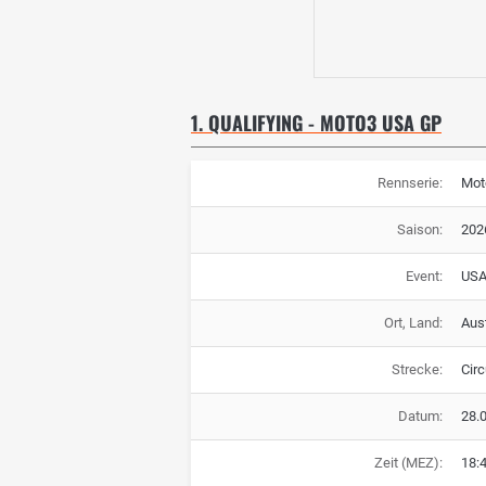
1. QUALIFYING - MOTO3 USA GP
Rennserie:
Mot
Saison:
202
Event:
USA
Ort, Land:
Aus
Strecke:
Circ
Datum:
28.
Zeit (MEZ):
18: