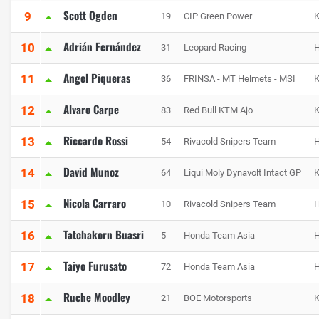
Scott Ogden
9
19
CIP Green Power
Adrián Fernández
10
31
Leopard Racing
Angel Piqueras
11
36
FRINSA - MT Helmets - MSI
Alvaro Carpe
12
83
Red Bull KTM Ajo
Riccardo Rossi
13
54
Rivacold Snipers Team
David Munoz
14
64
Liqui Moly Dynavolt Intact GP
Nicola Carraro
15
10
Rivacold Snipers Team
Tatchakorn Buasri
16
5
Honda Team Asia
Taiyo Furusato
17
72
Honda Team Asia
Ruche Moodley
18
21
BOE Motorsports