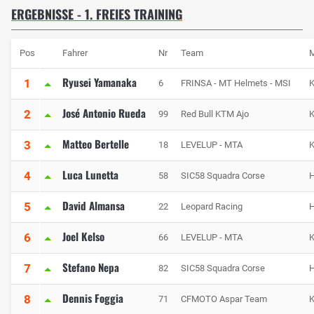
ERGEBNISSE - 1. FREIES TRAINING
Pos
Fahrer
Nr
Team
M
Ryusei Yamanaka
1
6
FRINSA - MT Helmets - MSI
José Antonio Rueda
2
99
Red Bull KTM Ajo
Matteo Bertelle
3
18
LEVELUP - MTA
Luca Lunetta
4
58
SIC58 Squadra Corse
David Almansa
5
22
Leopard Racing
Joel Kelso
6
66
LEVELUP - MTA
Stefano Nepa
7
82
SIC58 Squadra Corse
Dennis Foggia
8
71
CFMOTO Aspar Team