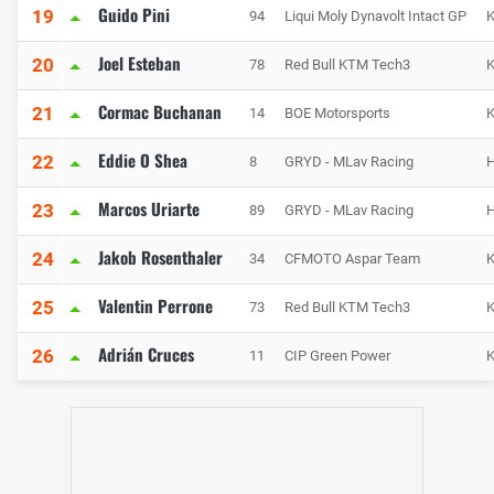
Guido Pini
19
94
Liqui Moly Dynavolt Intact GP
Joel Esteban
20
78
Red Bull KTM Tech3
Cormac Buchanan
21
14
BOE Motorsports
Eddie O Shea
22
8
GRYD - MLav Racing
Marcos Uriarte
23
89
GRYD - MLav Racing
Jakob Rosenthaler
24
34
CFMOTO Aspar Team
Valentin Perrone
25
73
Red Bull KTM Tech3
Adrián Cruces
26
11
CIP Green Power