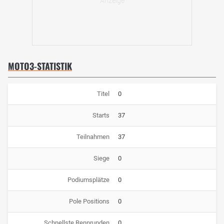
MOTO3-STATISTIK
Titel
0
Starts
37
Teilnahmen
37
Siege
0
Podiumsplätze
0
Pole Positions
0
Schnellste Rennrunden
0