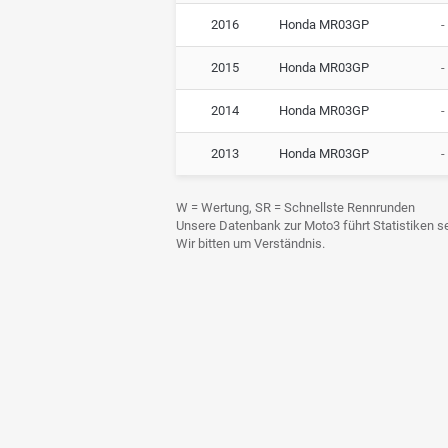
2016
Honda MR03GP
-
2015
Honda MR03GP
-
2014
Honda MR03GP
-
2013
Honda MR03GP
-
W = Wertung, SR = Schnellste Rennrunden
Unsere Datenbank zur Moto3 führt Statistiken sei
Wir bitten um Verständnis.