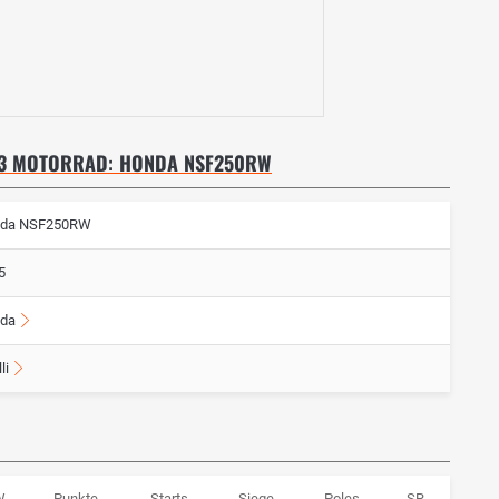
O3 MOTORRAD: HONDA NSF250RW
da NSF250RW
5
da
li
W
Punkte
Starts
Siege
Poles
SR