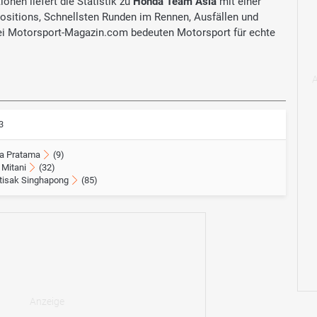
onen liefert die Statistik zu
Honda Team Asia
mit einer
Positions, Schnellsten Runden im Rennen, Ausfällen und
i Motorsport-Magazin.com bedeuten Motorsport für echte
3
a Pratama
(9)
 Mitani
(32)
ttisak Singhapong
(85)