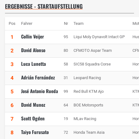
ERGEBNISSE - STARTAUFSTELLUNG
Pos
Fahrer
Nr
Team
Mot
Collin Veijer
1
95
Liqui Moly Dynavolt Intact GP
Hus
David Alonso
2
80
CFMOTO Aspar Team
CF
Luca Lunetta
3
58
SIC58 Squadra Corse
Ho
Adrián Fernández
4
31
Leopard Racing
Ho
José Antonio Rueda
5
99
Red Bull KTM Ajo
KT
David Munoz
6
64
BOE Motorsports
KT
Scott Ogden
7
19
MLav Racing
Ho
Taiyo Furusato
8
72
Honda Team Asia
Ho