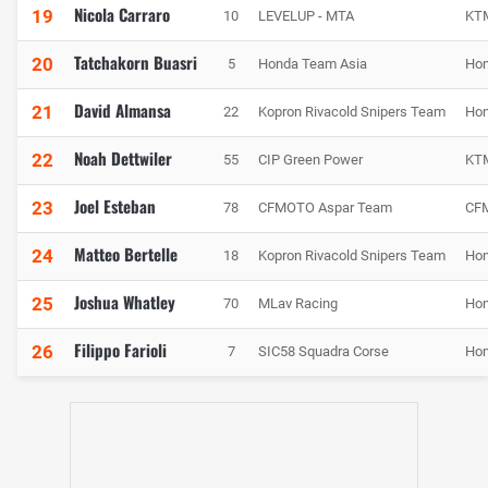
Nicola Carraro
19
10
LEVELUP - MTA
KT
Tatchakorn Buasri
20
5
Honda Team Asia
Ho
David Almansa
21
22
Kopron Rivacold Snipers Team
Ho
Noah Dettwiler
22
55
CIP Green Power
KT
Joel Esteban
23
78
CFMOTO Aspar Team
CF
Matteo Bertelle
24
18
Kopron Rivacold Snipers Team
Ho
Joshua Whatley
25
70
MLav Racing
Ho
Filippo Farioli
26
7
SIC58 Squadra Corse
Ho