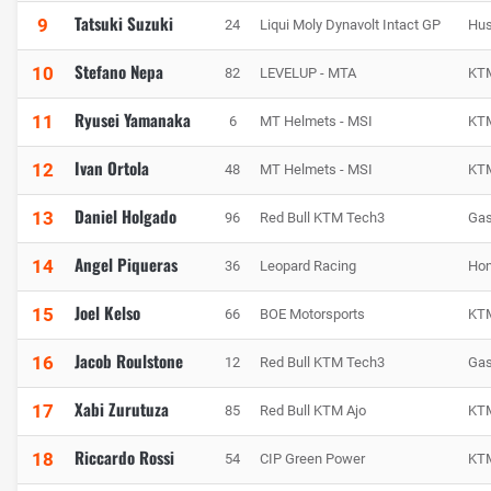
Tatsuki Suzuki
9
24
Liqui Moly Dynavolt Intact GP
Hus
Stefano Nepa
10
82
LEVELUP - MTA
KT
Ryusei Yamanaka
11
6
MT Helmets - MSI
KT
Ivan Ortola
12
48
MT Helmets - MSI
KT
Daniel Holgado
13
96
Red Bull KTM Tech3
Ga
Angel Piqueras
14
36
Leopard Racing
Ho
Joel Kelso
15
66
BOE Motorsports
KT
Jacob Roulstone
16
12
Red Bull KTM Tech3
Ga
Xabi Zurutuza
17
85
Red Bull KTM Ajo
KT
Riccardo Rossi
18
54
CIP Green Power
KT