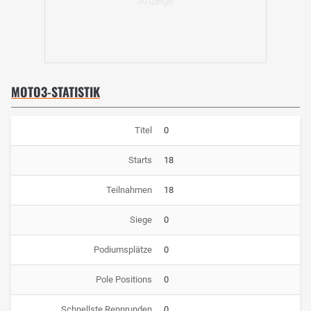
MOTO3-STATISTIK
Titel
0
Starts
18
Teilnahmen
18
Siege
0
Podiumsplätze
0
Pole Positions
0
Schnellste Rennrunden
0