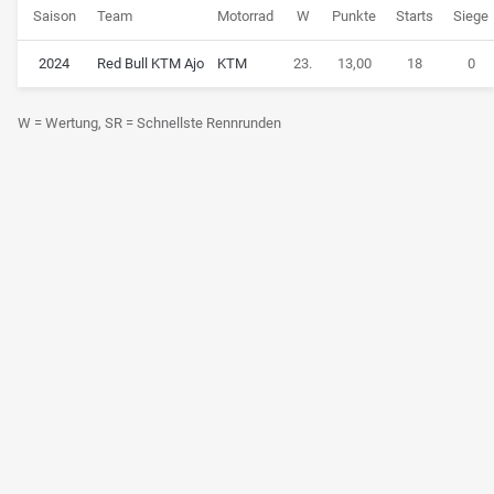
Saison
Team
Motorrad
W
Punkte
Starts
Siege
2024
Red Bull KTM Ajo
KTM
23.
13,00
18
0
W = Wertung, SR = Schnellste Rennrunden