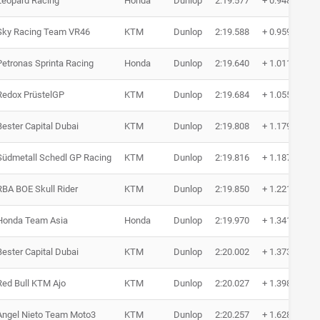
Leopard Racing
Honda
Dunlop
2:19.577
+ 0.948
Sky Racing Team VR46
KTM
Dunlop
2:19.588
+ 0.959
Petronas Sprinta Racing
Honda
Dunlop
2:19.640
+ 1.011
Redox PrüstelGP
KTM
Dunlop
2:19.684
+ 1.055
Bester Capital Dubai
KTM
Dunlop
2:19.808
+ 1.179
Südmetall Schedl GP Racing
KTM
Dunlop
2:19.816
+ 1.187
RBA BOE Skull Rider
KTM
Dunlop
2:19.850
+ 1.221
Honda Team Asia
Honda
Dunlop
2:19.970
+ 1.341
Bester Capital Dubai
KTM
Dunlop
2:20.002
+ 1.373
Red Bull KTM Ajo
KTM
Dunlop
2:20.027
+ 1.398
Angel Nieto Team Moto3
KTM
Dunlop
2:20.257
+ 1.628