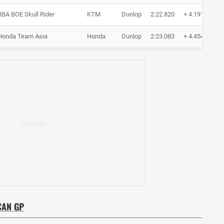
RBA BOE Skull Rider
KTM
Dunlop
2:22.820
+ 4.191
Honda Team Asia
Honda
Dunlop
2:23.083
+ 4.454
CAN GP