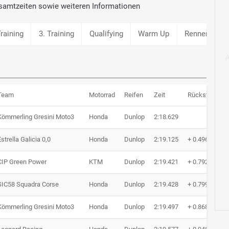
samtzeiten sowie weiteren Informationen
Training
3. Training
Qualifying
Warm Up
Rennen
S
Team
Motorrad
Reifen
Zeit
Rückstand
Kömmerling Gresini Moto3
Honda
Dunlop
2:18.629
Estrella Galicia 0,0
Honda
Dunlop
2:19.125
+ 0.496
CIP Green Power
KTM
Dunlop
2:19.421
+ 0.792
SIC58 Squadra Corse
Honda
Dunlop
2:19.428
+ 0.799
Kömmerling Gresini Moto3
Honda
Dunlop
2:19.497
+ 0.868