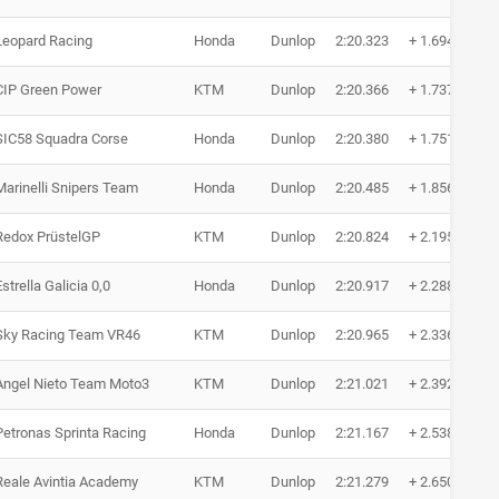
Leopard Racing
Honda
Dunlop
2:20.323
+ 1.694
CIP Green Power
KTM
Dunlop
2:20.366
+ 1.737
SIC58 Squadra Corse
Honda
Dunlop
2:20.380
+ 1.751
Marinelli Snipers Team
Honda
Dunlop
2:20.485
+ 1.856
Redox PrüstelGP
KTM
Dunlop
2:20.824
+ 2.195
Estrella Galicia 0,0
Honda
Dunlop
2:20.917
+ 2.288
Sky Racing Team VR46
KTM
Dunlop
2:20.965
+ 2.336
Angel Nieto Team Moto3
KTM
Dunlop
2:21.021
+ 2.392
Petronas Sprinta Racing
Honda
Dunlop
2:21.167
+ 2.538
Reale Avintia Academy
KTM
Dunlop
2:21.279
+ 2.650