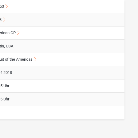
o3
8
rican GP
tin, USA
uit of the Americas
04.2018
35 Uhr
35 Uhr