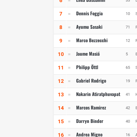
6
33
Dennis Foggia
7
10
Ayumu Sasaki
8
71
Marco Bezzecchi
9
12
Jaume Masiá
10
5
Philipp Öttl
11
65
Gabriel Rodrigo
12
19
Nakarin Atiratphuvapat
13
41
Marcos Ramirez
14
42
Darryn Binder
15
40
Andrea Migno
16
16