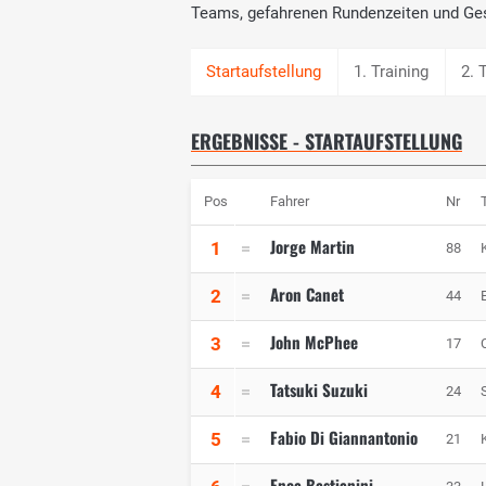
Teams, gefahrenen Rundenzeiten und Ge
1. Training
2. 
ERGEBNISSE - STARTAUFSTELLUNG
Pos
Fahrer
Nr
Jorge Martin
1
88
Aron Canet
2
44
John McPhee
3
17
Tatsuki Suzuki
4
24
Fabio Di Giannantonio
5
21
Enea Bastianini