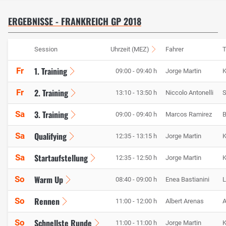
ERGEBNISSE - FRANKREICH GP 2018
Session
Uhrzeit (MEZ)
Fahrer
1. Training
Fr
09:00 - 09:40 h
Jorge Martin
K
2. Training
Fr
13:10 - 13:50 h
Niccolo Antonelli
S
3. Training
Sa
09:00 - 09:40 h
Marcos Ramirez
B
Qualifying
Sa
12:35 - 13:15 h
Jorge Martin
K
Startaufstellung
Sa
12:35 - 12:50 h
Jorge Martin
K
Warm Up
So
08:40 - 09:00 h
Enea Bastianini
L
Rennen
So
11:00 - 12:00 h
Albert Arenas
A
Schnellste Runde
So
11:00 - 11:00 h
Jorge Martin
K