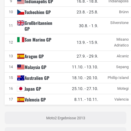
Indianapolis GP
16.8.
-
18.8.
9
Indianapolis
Tschechien GP
23.8.
-
25.8.
10
Brünn
Großbritannien
Silverstone
30.8.
-
1.9.
11
GP
San Marino GP
Misano
13.9.
-
15.9.
12
Adriatico
Aragon GP
27.9.
-
29.9.
13
Alcaniz
Malaysia GP
11.10.
-
13.10.
14
Sepang
Australien GP
18.10.
-
20.10.
15
Phillip Island
Japan GP
25.10.
-
27.10.
16
Motegi
Valencia GP
8.11.
-
10.11.
17
Valencia
Moto2 Ergebnisse 2013