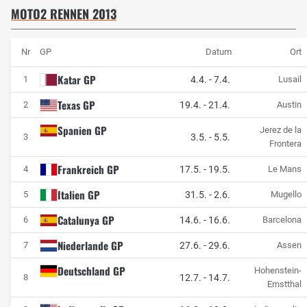
MOTO2 RENNEN 2013
Nr
GP
Datum
Ort
Katar GP
4.4.
-
7.4.
1
Lusail
Texas GP
19.4.
-
21.4.
2
Austin
Spanien GP
Jerez de la
3.5.
-
5.5.
3
Frontera
Frankreich GP
17.5.
-
19.5.
4
Le Mans
Italien GP
31.5.
-
2.6.
5
Mugello
Catalunya GP
14.6.
-
16.6.
6
Barcelona
Niederlande GP
27.6.
-
29.6.
7
Assen
Deutschland GP
Hohenstein-
12.7.
-
14.7.
8
Ernstthal