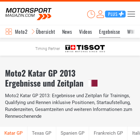
PLUS
Moto2
Übersicht
News
Videos
Ergebnisse
WM-S
Timing Partner
Moto2 Katar GP 2013
Ergebnisse und Zeitplan
Moto2 Katar GP 2013: Ergebnisse und Zeitplan für Trainings,
Qualifying und Rennen inklusive Positionen, Startaufstellung,
Rundenzeiten, Gesamtzeiten und weiteren Informationen zum
Rennwochenende
Texas GP
Spanien GP
Frankreich GP
Ita