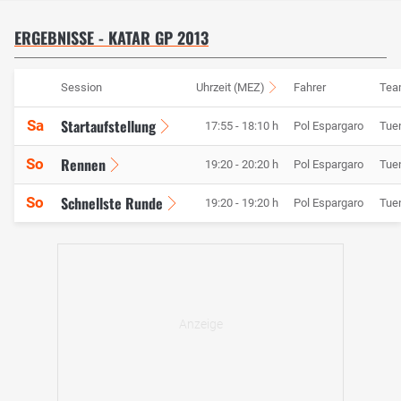
ERGEBNISSE - KATAR GP 2013
Session
Uhrzeit (MEZ)
Fahrer
Tea
Startaufstellung
Sa
17:55 - 18:10 h
Pol Espargaro
Tuen
Rennen
So
19:20 - 20:20 h
Pol Espargaro
Tuen
Schnellste Runde
So
19:20 - 19:20 h
Pol Espargaro
Tuen