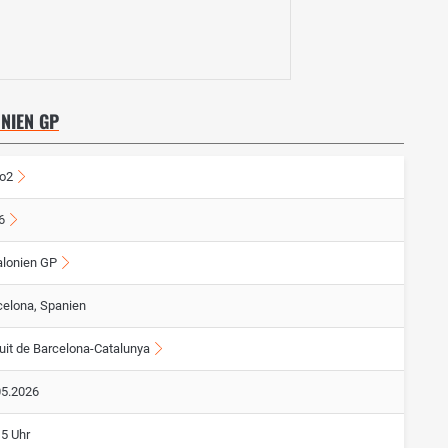
NIEN GP
o2
6
alonien GP
celona, Spanien
cuit de Barcelona-Catalunya
05.2026
15 Uhr