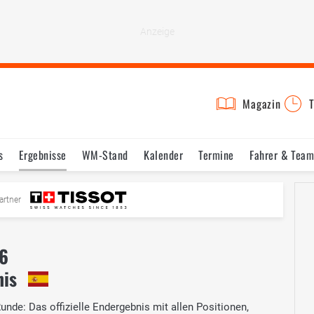
Magazin
T
s
Ergebnisse
WM-Stand
Kalender
Termine
Fahrer & Team
artner
26
nis
nde: Das offizielle Endergebnis mit allen Positionen,