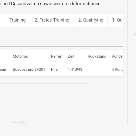
n und Gesamtzeiten sowie weiteren Informationen
g
Training
2. Freies Training
2. Qualifying
1. Qualifyin
Motorrad
Reifen
Zeit
Rückstand
Runden
Team
Boscoscuro SF20T
Pirelli
1:41.943
4 Runden