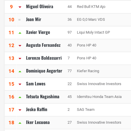
Miguel Oliveira
9
44
Red Bull KTM Ajo
Joan Mir
10
36
EG 0,0 Marc VDS
Xavier Vierge
11
97
Liqui Moly Intact GP
Augusto Fernandez
12
40
Pons HP 40
Lorenzo Baldassarri
13
7
Pons HP 40
Dominique Aegerter
14
77
Kiefer Racing
Sam Lowes
15
22
Swiss Innovative Investors
Tetsuta Nagashima
16
45
Idemitsu Honda Team Asia
Jesko Raffin
17
2
SAG Team
Iker Lecuona
18
27
Swiss Innovative Investors