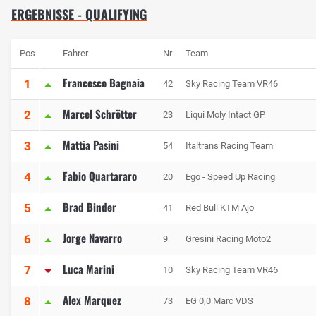
ERGEBNISSE - QUALIFYING
Pos
Fahrer
Nr
Team
Francesco Bagnaia
1
42
Sky Racing Team VR46
Marcel Schrötter
2
23
Liqui Moly Intact GP
Mattia Pasini
3
54
Italtrans Racing Team
Fabio Quartararo
4
20
Ego - Speed Up Racing
Brad Binder
5
41
Red Bull KTM Ajo
Jorge Navarro
6
9
Gresini Racing Moto2
Luca Marini
7
10
Sky Racing Team VR46
Alex Marquez
8
73
EG 0,0 Marc VDS