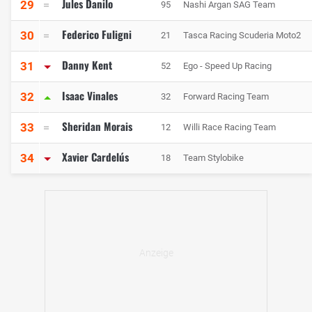
Jules Danilo
29
95
Nashi Argan SAG Team
Federico Fuligni
30
21
Tasca Racing Scuderia Moto2
Danny Kent
31
52
Ego - Speed Up Racing
Isaac Vinales
32
32
Forward Racing Team
Sheridan Morais
33
12
Willi Race Racing Team
Xavier Cardelús
34
18
Team Stylobike