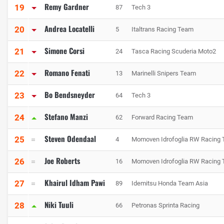
Remy Gardner
19
87
Tech 3
Andrea Locatelli
20
5
Italtrans Racing Team
Simone Corsi
21
24
Tasca Racing Scuderia Moto2
Romano Fenati
22
13
Marinelli Snipers Team
Bo Bendsneyder
23
64
Tech 3
Stefano Manzi
24
62
Forward Racing Team
Steven Odendaal
25
4
Momoven Idrofoglia RW Racing
Joe Roberts
26
16
Momoven Idrofoglia RW Racing
Khairul Idham Pawi
27
89
Idemitsu Honda Team Asia
Niki Tuuli
28
66
Petronas Sprinta Racing