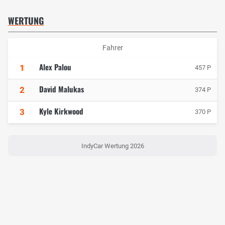
WERTUNG
Fahrer
Alex Palou
1
457 P
David Malukas
2
374 P
Kyle Kirkwood
3
370 P
IndyCar Wertung 2026