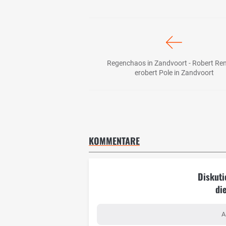
Regenchaos in Zandvoort - Robert Re
erobert Pole in Zandvoort
KOMMENTARE
Diskuti
di
A