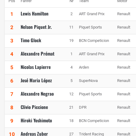
Pos
Fahrer
Nr
Team
Motor
Lewis Hamilton
1
2
ART Grand Prix
Renault
Nelson Piquet Jr.
2
11
Piquet Sports
Renault
Timo Glock
3
19
BCN Competicion
Renault
Alexandre Prémat
4
1
ART Grand Prix
Renault
Nicolas Lapierre
5
4
Arden
Renault
José Maria López
6
5
SuperNova
Renault
Alexandre Negrao
7
12
Piquet Sports
Renault
Clivio Piccione
8
21
DPR
Renault
Hiroki Yoshimoto
9
18
BCN Competicion
Renault
Andreas Zuber
10
27
Trident Racing
Renault