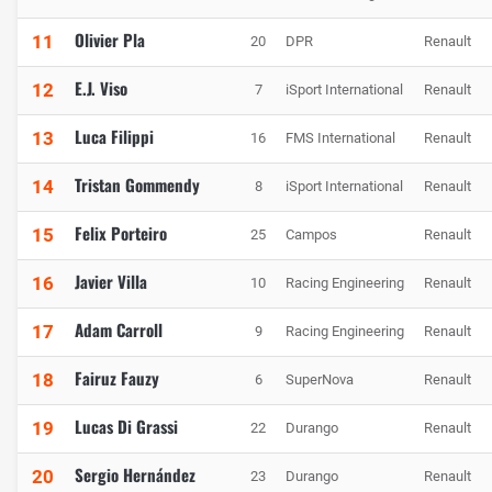
Olivier Pla
11
20
DPR
Renault
E.J. Viso
12
7
iSport International
Renault
Luca Filippi
13
16
FMS International
Renault
Tristan Gommendy
14
8
iSport International
Renault
Felix Porteiro
15
25
Campos
Renault
Javier Villa
16
10
Racing Engineering
Renault
Adam Carroll
17
9
Racing Engineering
Renault
Fairuz Fauzy
18
6
SuperNova
Renault
Lucas Di Grassi
19
22
Durango
Renault
Sergio Hernández
20
23
Durango
Renault