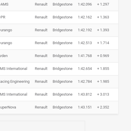
DAMS
Renault
Bridgestone
1:42.096
+ 1.297
0 Run
DPR
Renault
Bridgestone
1:42.162
+ 1.363
0 Run
urango
Renault
Bridgestone
1:42.192
+ 1.393
0 Run
urango
Renault
Bridgestone
1:42.513
+ 1.714
0 Run
rden
Renault
Bridgestone
1:41.768
+ 0.969
0 Run
MS International
Renault
Bridgestone
1:42.654
+ 1.855
0 Run
acing Engineering
Renault
Bridgestone
1:42.784
+ 1.985
0 Run
MS International
Renault
Bridgestone
1:43.812
+ 3.013
0 Run
uperNova
Renault
Bridgestone
1:43.151
+ 2.352
0 Run