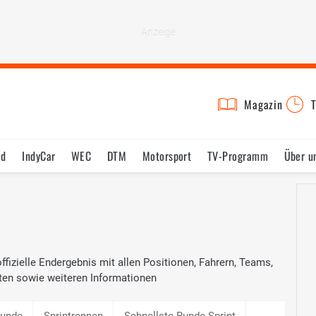
Magazin
T
ad
IndyCar
WEC
DTM
Motorsport
TV-Programm
Über u
ffizielle Endergebnis mit allen Positionen, Fahrern, Teams,
ten sowie weiteren Informationen
Runde
Sprintrennen
Schnellste Runde Sprint