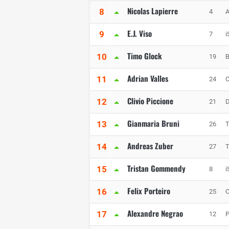
Nicolas Lapierre
8
4
A
E.J. Viso
9
7
i
Timo Glock
10
19
B
Adrian Valles
11
24
Clivio Piccione
12
21
Gianmaria Bruni
13
26
T
Andreas Zuber
14
27
T
Tristan Gommendy
15
8
i
Felix Porteiro
16
25
Alexandre Negrao
17
12
P