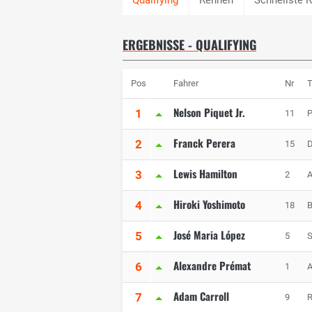
ERGEBNISSE - QUALIFYING
Pos
Fahrer
Nr
Nelson Piquet Jr.
1
11
P
Franck Perera
2
15
Lewis Hamilton
3
2
A
Hiroki Yoshimoto
4
18
B
José Maria López
5
5
S
Alexandre Prémat
6
1
A
Adam Carroll
7
9
R