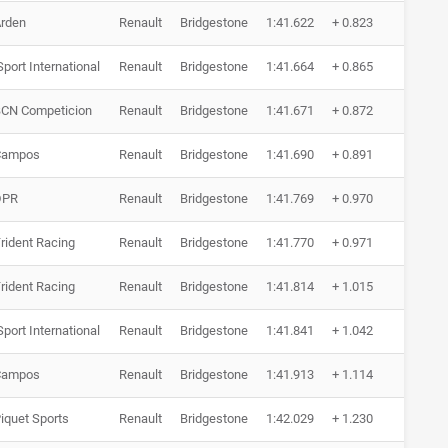
rden
Renault
Bridgestone
1:41.622
+ 0.823
0 Run
Sport International
Renault
Bridgestone
1:41.664
+ 0.865
0 Run
CN Competicion
Renault
Bridgestone
1:41.671
+ 0.872
0 Run
Campos
Renault
Bridgestone
1:41.690
+ 0.891
0 Run
DPR
Renault
Bridgestone
1:41.769
+ 0.970
0 Run
rident Racing
Renault
Bridgestone
1:41.770
+ 0.971
0 Run
rident Racing
Renault
Bridgestone
1:41.814
+ 1.015
0 Run
Sport International
Renault
Bridgestone
1:41.841
+ 1.042
0 Run
Campos
Renault
Bridgestone
1:41.913
+ 1.114
0 Run
iquet Sports
Renault
Bridgestone
1:42.029
+ 1.230
0 Run