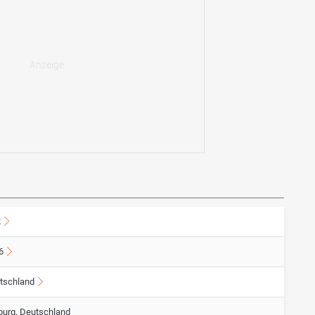
2
6
tschland
burg, Deutschland