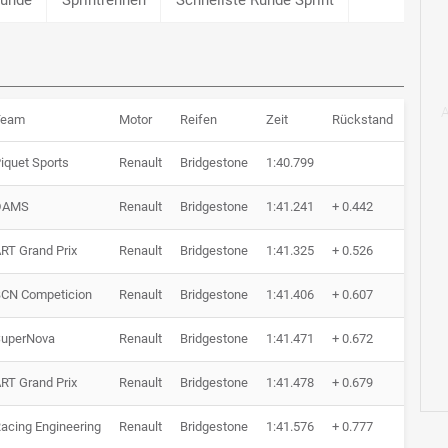
Team
Motor
Reifen
Zeit
Rückstand
Runde
iquet Sports
Renault
Bridgestone
1:40.799
0 Run
DAMS
Renault
Bridgestone
1:41.241
+ 0.442
0 Run
RT Grand Prix
Renault
Bridgestone
1:41.325
+ 0.526
0 Run
CN Competicion
Renault
Bridgestone
1:41.406
+ 0.607
0 Run
uperNova
Renault
Bridgestone
1:41.471
+ 0.672
0 Run
RT Grand Prix
Renault
Bridgestone
1:41.478
+ 0.679
0 Run
acing Engineering
Renault
Bridgestone
1:41.576
+ 0.777
0 Run