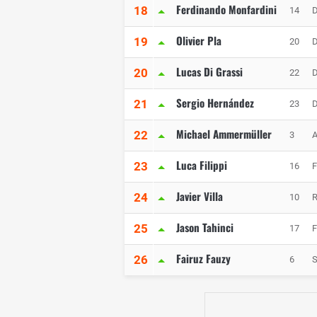
Ferdinando Monfardini
18
14
Olivier Pla
19
20
Lucas Di Grassi
20
22
D
Sergio Hernández
21
23
D
Michael Ammermüller
22
3
A
Luca Filippi
23
16
F
Javier Villa
24
10
R
Jason Tahinci
25
17
F
Fairuz Fauzy
26
6
S