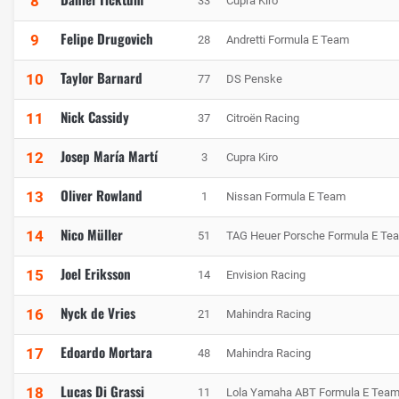
8
33
Cupra Kiro
Felipe Drugovich
9
28
Andretti Formula E Team
Taylor Barnard
10
77
DS Penske
Nick Cassidy
11
37
Citroën Racing
Josep María Martí
12
3
Cupra Kiro
Oliver Rowland
13
1
Nissan Formula E Team
Nico Müller
14
51
TAG Heuer Porsche Formula E Te
Joel Eriksson
15
14
Envision Racing
Nyck de Vries
16
21
Mahindra Racing
Edoardo Mortara
17
48
Mahindra Racing
Lucas Di Grassi
18
11
Lola Yamaha ABT Formula E Tea