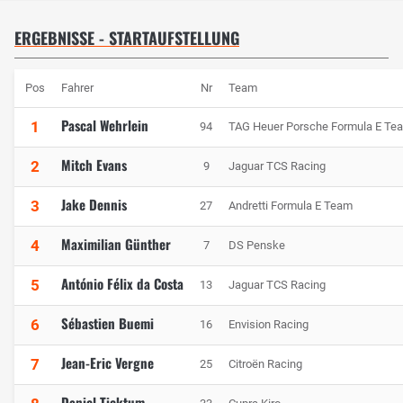
ERGEBNISSE - STARTAUFSTELLUNG
Pos
Fahrer
Nr
Team
Pascal Wehrlein
1
94
TAG Heuer Porsche Formula E Te
Mitch Evans
2
9
Jaguar TCS Racing
Jake Dennis
3
27
Andretti Formula E Team
Maximilian Günther
4
7
DS Penske
António Félix da Costa
5
13
Jaguar TCS Racing
Sébastien Buemi
6
16
Envision Racing
Jean-Eric Vergne
7
25
Citroën Racing
Daniel Ticktum