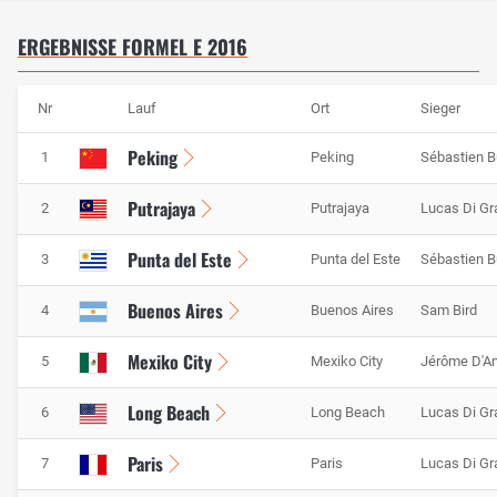
ERGEBNISSE FORMEL E 2016
Nr
Lauf
Ort
Sieger
Peking
1
Peking
Sébastien 
Putrajaya
2
Putrajaya
Lucas Di Gr
Punta del Este
3
Punta del Este
Sébastien 
Buenos Aires
4
Buenos Aires
Sam Bird
Mexiko City
5
Mexiko City
Jérôme D'A
Long Beach
6
Long Beach
Lucas Di Gr
Paris
7
Paris
Lucas Di Gr