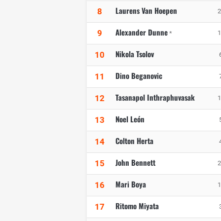
Laurens Van Hoepen
8
2
Alexander Dunne
9
1
*
Nikola Tsolov
10
Dino Beganovic
11
Tasanapol Inthraphuvasak
12
1
Noel León
13
Colton Herta
14
John Bennett
15
2
Mari Boya
16
1
Ritomo Miyata
17