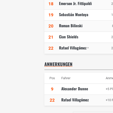
Emerson Jr. Fittipaldi
18
2
Sebastián Montoya
19
1
Roman Bilinski
20
Cian Shields
21
2
Rafael Villagómez
22
2
*
ANMERKUNGEN
Pos
Fahrer
Anme
Alexander Dunne
9
+5 Pl
Rafael Villagómez
22
+10 P