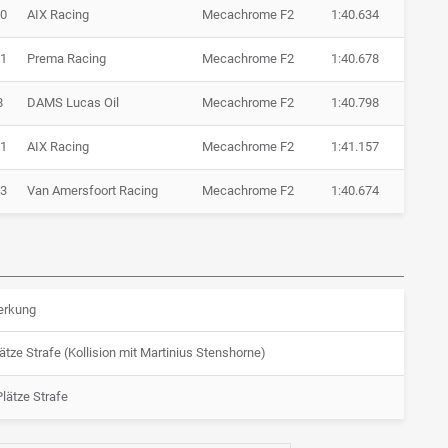
0
AIX Racing
Mecachrome F2
1:40.634
1
Prema Racing
Mecachrome F2
1:40.678
8
DAMS Lucas Oil
Mecachrome F2
1:40.798
1
AIX Racing
Mecachrome F2
1:41.157
3
Van Amersfoort Racing
Mecachrome F2
1:40.674
rkung
ätze Strafe (Kollision mit Martinius Stenshorne)
lätze Strafe