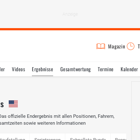
Magazin
T
der
Videos
Ergebnisse
Gesamtwertung
Termine
Kalender
is
as offizielle Endergebnis mit allen Positionen, Fahrern,
samtzeiten sowie weiteren Informationen
rtaufstellung
Sprintrennen
Schnellste Runde
Rennen