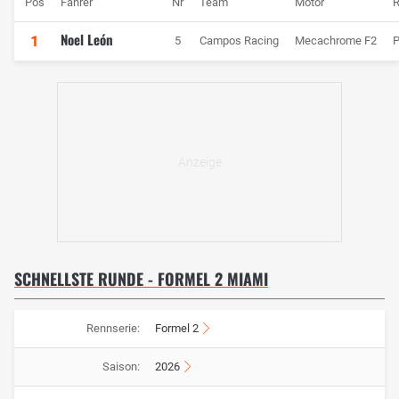
Pos
Fahrer
Nr
Team
Motor
R
Noel León
1
5
Campos Racing
Mecachrome F2
P
SCHNELLSTE RUNDE - FORMEL 2 MIAMI
Rennserie:
Formel 2
Saison:
2026