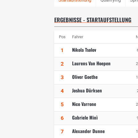
ERGEBNISSE - STARTAUFSTELLUNG
Pos
Fahrer
N
Nikola Tsolov
1
Laurens Van Hoepen
2
2
Oliver Goethe
3
1
Joshua Dürksen
4
Nico Varrone
5
2
Gabriele Minì
6
Alexander Dunne
7
1