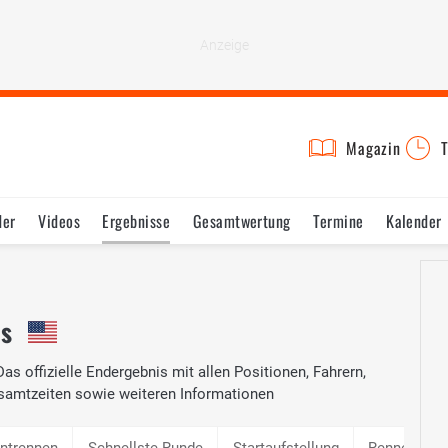
Magazin
T
der
Videos
Ergebnisse
Gesamtwertung
Termine
Kalender
is
as offizielle Endergebnis mit allen Positionen, Fahrern,
samtzeiten sowie weiteren Informationen
intrennen
Schnellste Runde
Startaufstellung
Rennen