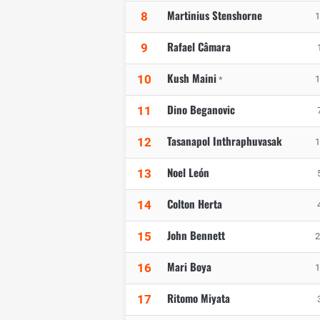
Martinius Stenshorne
8
1
Rafael Câmara
9
Kush Maini
10
1
*
Dino Beganovic
11
Tasanapol Inthraphuvasak
12
1
Noel León
13
Colton Herta
14
John Bennett
15
2
Mari Boya
16
1
Ritomo Miyata
17