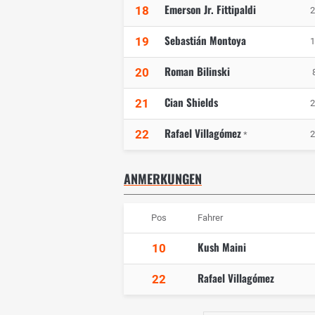
Emerson Jr. Fittipaldi
18
2
Sebastián Montoya
19
1
Roman Bilinski
20
Cian Shields
21
2
Rafael Villagómez
22
2
*
ANMERKUNGEN
Pos
Fahrer
Kush Maini
10
Rafael Villagómez
22