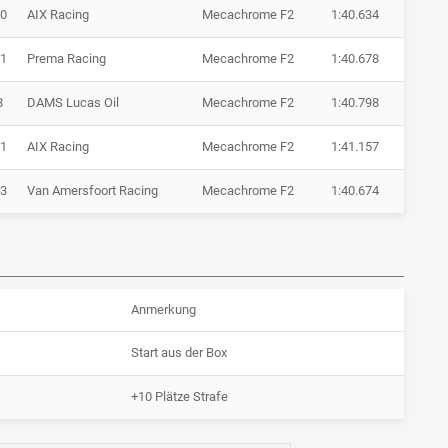
0
AIX Racing
Mecachrome F2
1:40.634
1
Prema Racing
Mecachrome F2
1:40.678
8
DAMS Lucas Oil
Mecachrome F2
1:40.798
1
AIX Racing
Mecachrome F2
1:41.157
3
Van Amersfoort Racing
Mecachrome F2
1:40.674
Anmerkung
Start aus der Box
+10 Plätze Strafe