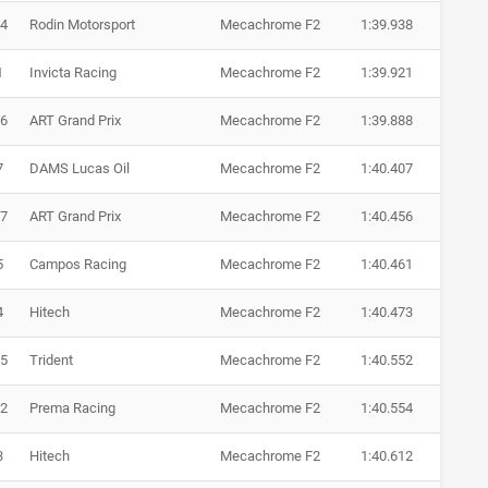
4
Rodin Motorsport
Mecachrome F2
1:39.938
1
Invicta Racing
Mecachrome F2
1:39.921
6
ART Grand Prix
Mecachrome F2
1:39.888
7
DAMS Lucas Oil
Mecachrome F2
1:40.407
7
ART Grand Prix
Mecachrome F2
1:40.456
5
Campos Racing
Mecachrome F2
1:40.461
4
Hitech
Mecachrome F2
1:40.473
5
Trident
Mecachrome F2
1:40.552
2
Prema Racing
Mecachrome F2
1:40.554
3
Hitech
Mecachrome F2
1:40.612