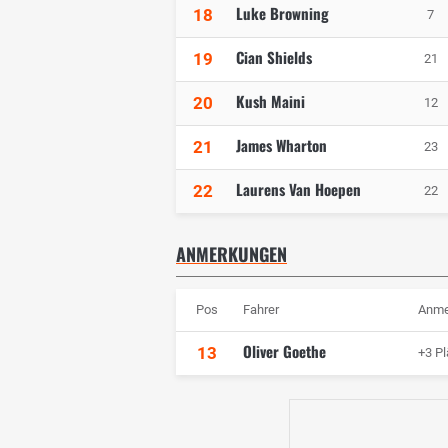
Luke Browning
18
7
Cian Shields
19
21
Kush Maini
20
12
James Wharton
21
23
Laurens Van Hoepen
22
22
ANMERKUNGEN
Pos
Fahrer
Anme
Oliver Goethe
13
+3 Pl