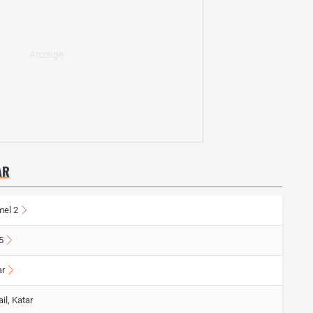
AR
mel 2
5
ar
il, Katar