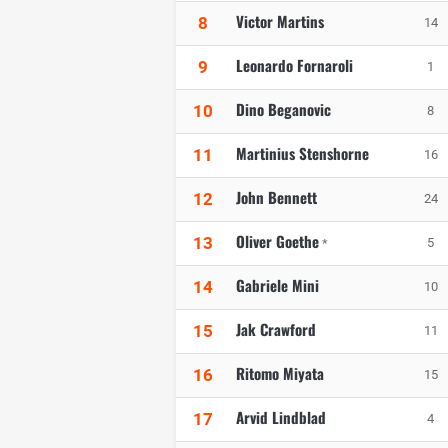
Victor Martins
8
14
Leonardo Fornaroli
9
1
Dino Beganovic
10
8
Martinius Stenshorne
11
16
John Bennett
12
24
Oliver Goethe
13
5
*
Gabriele Mini
14
10
Jak Crawford
15
11
Ritomo Miyata
16
15
Arvid Lindblad
17
4