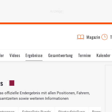
Magazin
T
der
Videos
Ergebnisse
Gesamtwertung
Termine
Kalender
is
as offizielle Endergebnis mit allen Positionen, Fahrern,
samtzeiten sowie weiteren Informationen
intrennen
Schnellste Runde
Startaufstellung
Rennen