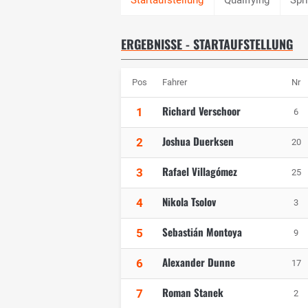
ERGEBNISSE - STARTAUFSTELLUNG
Pos
Fahrer
Nr
Richard Verschoor
1
6
Joshua Duerksen
2
20
Rafael Villagómez
3
25
Nikola Tsolov
4
3
Sebastián Montoya
5
9
Alexander Dunne
6
17
Roman Stanek
7
2