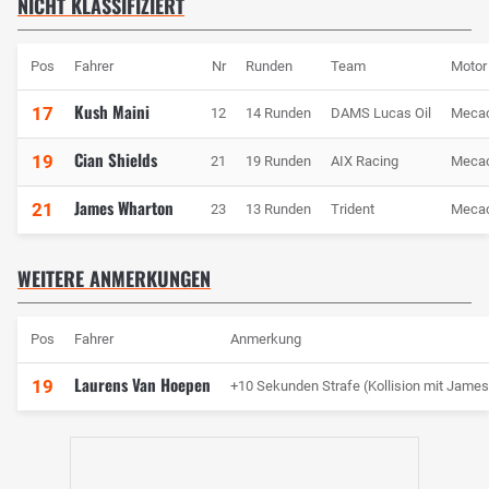
NICHT KLASSIFIZIERT
Pos
Fahrer
Nr
Runden
Team
Motor
Kush Maini
17
12
14 Runden
DAMS Lucas Oil
Meca
Cian Shields
19
21
19 Runden
AIX Racing
Meca
James Wharton
21
23
13 Runden
Trident
Meca
WEITERE ANMERKUNGEN
Pos
Fahrer
Anmerkung
Laurens Van Hoepen
19
+10 Sekunden Strafe (Kollision mit Jame