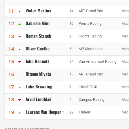
Victor Martins
11
14
ART Grand Prix
Mec
Gabriele Mini
12
10
Prema Racing
Mec
Roman Stanek
13
2
Invicta Racing
Mec
Oliver Goethe
14
5
MP Motorsport
Mec
John Bennett
15
24
Van Amersfoort Racing
Mec
Ritomo Miyata
16
15
ART Grand Prix
Mec
Luke Browning
17
7
Hitech TGR
Mec
Arvid Lindblad
18
4
Campos Racing
Mec
Laurens Van Hoepen
19
22
Trident
Mec
*