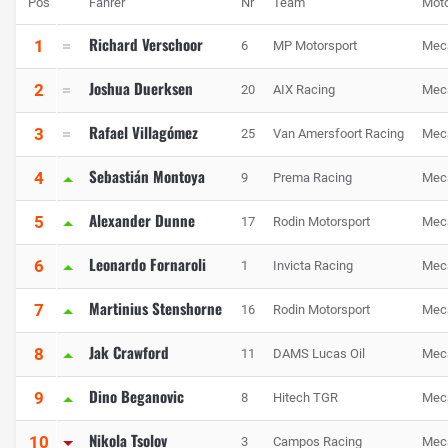
Pos
Fahrer
Nr
Team
Mot
Richard Verschoor
1
6
MP Motorsport
Mec
Joshua Duerksen
2
20
AIX Racing
Mec
Rafael Villagómez
3
25
Van Amersfoort Racing
Mec
Sebastián Montoya
4
9
Prema Racing
Mec
Alexander Dunne
5
17
Rodin Motorsport
Mec
Leonardo Fornaroli
6
1
Invicta Racing
Mec
Martinius Stenshorne
7
16
Rodin Motorsport
Mec
Jak Crawford
8
11
DAMS Lucas Oil
Mec
Dino Beganovic
9
8
Hitech TGR
Mec
Nikola Tsolov
10
3
Campos Racing
Mec