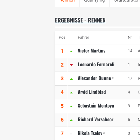
ERGEBNISSE - RENNEN
Pos
Fahrer
Nr
Victor Martins
1
14
A
Leonardo Fornaroli
2
1
I
Alexander Dunne
3
17
R
*
Arvid Lindblad
4
4
C
Sebastián Montoya
5
9
P
Richard Verschoor
6
6
M
Nikola Tsolov
7
3
C
*