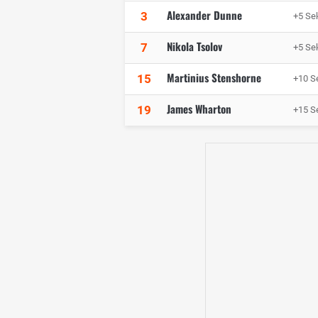
Alexander Dunne
3
+5 Se
Nikola Tsolov
7
+5 Se
Martinius Stenshorne
15
+10 S
James Wharton
19
+15 S