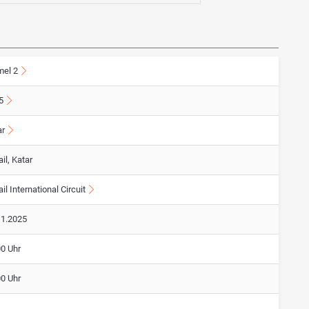
mel 2
5
ar
il, Katar
il International Circuit
11.2025
00 Uhr
00 Uhr