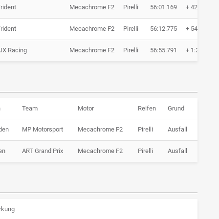
rident
Mecachrome F2
Pirelli
56:01.169
+ 42.714
rident
Mecachrome F2
Pirelli
56:12.775
+ 54.320
IX Racing
Mecachrome F2
Pirelli
56:55.791
+ 1:37.336
n
Team
Motor
Reifen
Grund
den
MP Motorsport
Mecachrome F2
Pirelli
Ausfall
en
ART Grand Prix
Mecachrome F2
Pirelli
Ausfall
rkung