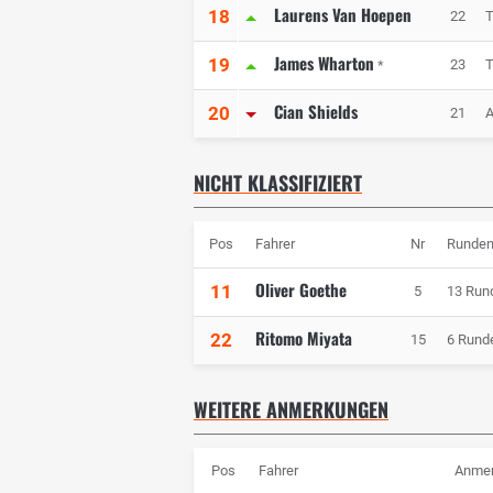
Laurens Van Hoepen
18
22
T
James Wharton
19
23
T
*
Cian Shields
20
21
A
NICHT KLASSIFIZIERT
Pos
Fahrer
Nr
Runde
Oliver Goethe
11
5
13 Run
Ritomo Miyata
22
15
6 Rund
WEITERE ANMERKUNGEN
Pos
Fahrer
Anme