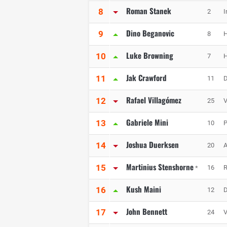
Roman Stanek
8
2
I
Dino Beganovic
9
8
H
Luke Browning
10
7
H
Jak Crawford
11
11
D
Rafael Villagómez
12
25
V
Gabriele Mini
13
10
P
Joshua Duerksen
14
20
A
Martinius Stenshorne
15
16
R
*
Kush Maini
16
12
D
John Bennett
17
24
V