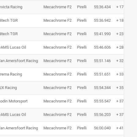
nvicta Racing
Mecachrome F2
Pirelli
55:36.434
+ 17.979
itech TGR
Mecachrome F2
Pirelli
55:36.942
+ 18.487
itech TGR
Mecachrome F2
Pirelli
55:41.990
+ 23.535
AMS Lucas Oil
Mecachrome F2
Pirelli
55:46.606
+ 28.151
an Amersfoort Racing
Mecachrome F2
Pirelli
55:51.146
+ 32.691
rema Racing
Mecachrome F2
Pirelli
55:51.651
+ 33.196
IX Racing
Mecachrome F2
Pirelli
55:54.344
+ 35.889
odin Motorsport
Mecachrome F2
Pirelli
55:55.547
+ 37.092
AMS Lucas Oil
Mecachrome F2
Pirelli
55:56.203
+ 37.748
an Amersfoort Racing
Mecachrome F2
Pirelli
56:00.040
+ 41.585