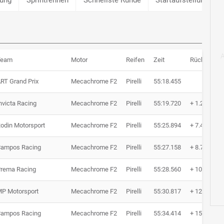
Team
Motor
Reifen
Zeit
Rückstand
RT Grand Prix
Mecachrome F2
Pirelli
55:18.455
nvicta Racing
Mecachrome F2
Pirelli
55:19.720
+ 1.265
odin Motorsport
Mecachrome F2
Pirelli
55:25.894
+ 7.439
ampos Racing
Mecachrome F2
Pirelli
55:27.158
+ 8.703
rema Racing
Mecachrome F2
Pirelli
55:28.560
+ 10.105
P Motorsport
Mecachrome F2
Pirelli
55:30.817
+ 12.362
ampos Racing
Mecachrome F2
Pirelli
55:34.414
+ 15.959