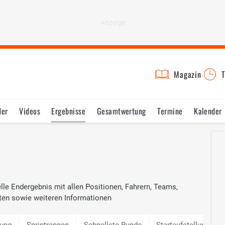
Magazin
T
der
Videos
Ergebnisse
Gesamtwertung
Termine
Kalender
elle Endergebnis mit allen Positionen, Fahrern, Teams,
ten sowie weiteren Informationen
lung
Sprintrennen
Schnellste Runde
Startaufstellung