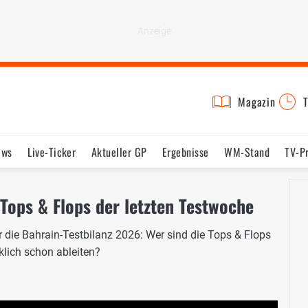
Magazin
T
ews
Live-Ticker
Aktueller GP
Ergebnisse
WM-Stand
TV-P
lder
Termine
Statistik
Testfahrten
Reglement
Lexikon
 Tops & Flops der letzten Testwoche
 die Bahrain-Testbilanz 2026: Wer sind die Tops & Flops
klich schon ableiten?