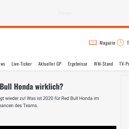
Magazin
T
ews
Live-Ticker
Aktueller GP
Ergebnisse
WM-Stand
TV-P
lder
Termine
Statistik
Testfahrten
Reglement
Lexikon
 Bull Honda wirklich?
ägt wieder zu! Was ist 2020 für Red Bull Honda im
Chancen des Teams.