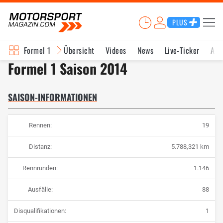
PLUS
Formel 1
Übersicht
Videos
News
Live-Ticker
Akt
Formel 1 Saison 2014
SAISON-INFORMATIONEN
Rennen:
19
Distanz:
5.788,321 km
Rennrunden:
1.146
Ausfälle:
88
Disqualifikationen:
1