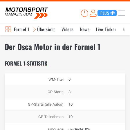
PLUS
Formel 1
Übersicht
Videos
News
Live-Ticker
Akt
Der Osca Motor in der Formel 1
FORMEL 1-STATISTIK
WM-Titel
0
GP-Starts
8
GP-Starts (alle Autos)
10
GP-Teilnahmen
10
GP-Siege
0 - Quote: 0%