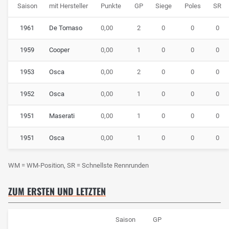
Saison
mit Hersteller
Punkte
GP
Siege
Poles
SR
1961
De Tomaso
0,00
2
0
0
0
1959
Cooper
0,00
1
0
0
0
1953
Osca
0,00
2
0
0
0
1952
Osca
0,00
1
0
0
0
1951
Maserati
0,00
1
0
0
0
1951
Osca
0,00
1
0
0
0
WM = WM-Position, SR = Schnellste Rennrunden
ZUM ERSTEN UND LETZTEN
Saison
GP