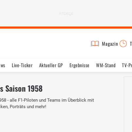
Magazin
T
ews
Live-Ticker
Aktueller GP
Ergebnisse
WM-Stand
TV-P
lder
Termine
Statistik
Testfahrten
Reglement
Lexikon
s Saison 1958
58 - alle F1-Piloten und Teams im Überblick mit
iken, Porträts und mehr!