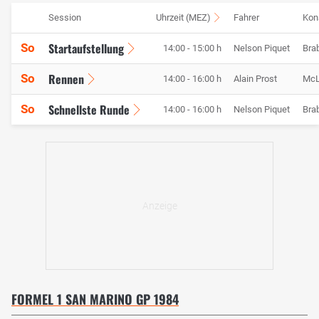
Session
Uhrzeit (MEZ)
Fahrer
Kon
Startaufstellung
So
14:00 - 15:00 h
Nelson Piquet
Bra
Rennen
So
14:00 - 16:00 h
Alain Prost
McL
Schnellste Runde
So
14:00 - 16:00 h
Nelson Piquet
Bra
FORMEL 1 SAN MARINO GP 1984