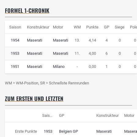
FORMEL 1-CHRONIK
Saison
Konstrukteur
Motor
WM
Punkte
GP
Siege
Pol
1954
Maserati
Maserati
13.
4,14
4
0
0
1953
Maserati
Maserati
11.
4,00
6
0
0
1951
Maserati
Milano
-
0,00
1
0
0
WM = WM-Position, SR = Schnellste Rennrunden
ZUM ERSTEN UND LETZTEN
Saison
GP
Konstrukteur
Motor
Erste Punkte
1953
Belgien GP
Maserati
Masera