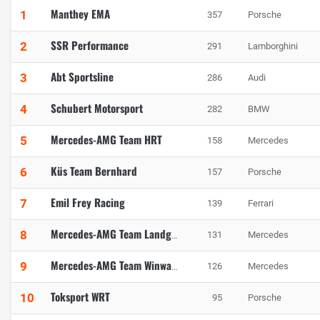
Manthey EMA
1
357
Porsche
SSR Performance
2
291
Lamborghini
Abt Sportsline
3
286
Audi
Schubert Motorsport
4
282
BMW
Mercedes-AMG Team HRT
5
158
Mercedes
Küs Team Bernhard
6
157
Porsche
Emil Frey Racing
7
139
Ferrari
8
131
Mercedes
Mercedes-AMG Team Landgraf
9
126
Mercedes
Mercedes-AMG Team Winward
Toksport WRT
10
95
Porsche