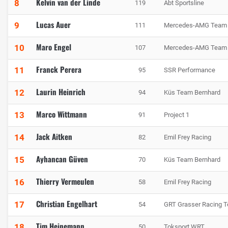
Kelvin van der Linde
8
119
Abt Sportsline
Lucas Auer
9
111
Mercedes-AMG Team
Maro Engel
10
107
Mercedes-AMG Team 
Franck Perera
11
95
SSR Performance
Laurin Heinrich
12
94
Küs Team Bernhard
Marco Wittmann
13
91
Project 1
Jack Aitken
14
82
Emil Frey Racing
Ayhancan Güven
15
70
Küs Team Bernhard
Thierry Vermeulen
16
58
Emil Frey Racing
Christian Engelhart
17
54
GRT Grasser Racing 
Tim Heinemann
18
50
Toksport WRT