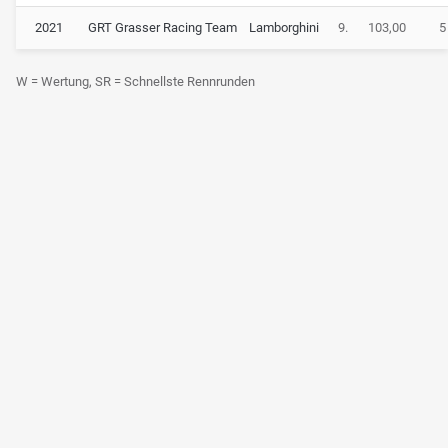
2021
GRT Grasser Racing Team
Lamborghini
9.
103,00
5
W = Wertung, SR = Schnellste Rennrunden