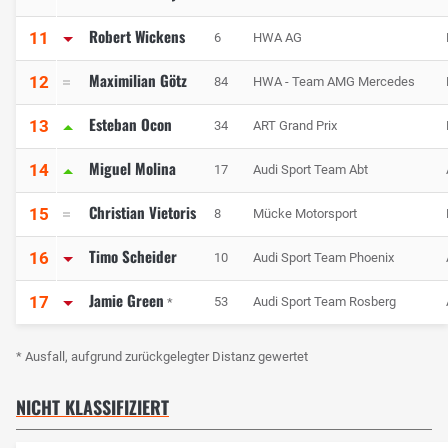
Robert Wickens
11
6
HWA AG
Maximilian Götz
12
84
HWA - Team AMG Mercedes
Esteban Ocon
13
34
ART Grand Prix
Miguel Molina
14
17
Audi Sport Team Abt
Christian Vietoris
15
8
Mücke Motorsport
Timo Scheider
16
10
Audi Sport Team Phoenix
Jamie Green
17
53
Audi Sport Team Rosberg
*
* Ausfall, aufgrund zurückgelegter Distanz gewertet
NICHT KLASSIFIZIERT