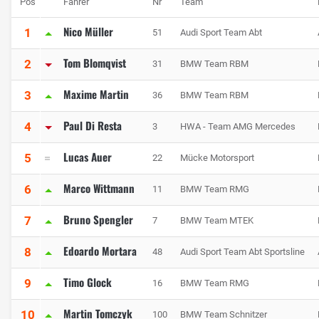
Pos
Fahrer
Nr
Team
Nico Müller
1
51
Audi Sport Team Abt
Tom Blomqvist
2
31
BMW Team RBM
Maxime Martin
3
36
BMW Team RBM
Paul Di Resta
4
3
HWA - Team AMG Mercedes
Lucas Auer
5
22
Mücke Motorsport
Marco Wittmann
6
11
BMW Team RMG
Bruno Spengler
7
7
BMW Team MTEK
Edoardo Mortara
8
48
Audi Sport Team Abt Sportsline
Timo Glock
9
16
BMW Team RMG
Martin Tomczyk
10
100
BMW Team Schnitzer