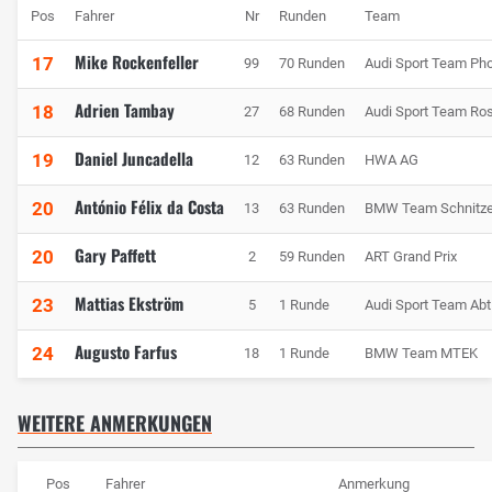
Pos
Fahrer
Nr
Runden
Team
Mike Rockenfeller
17
99
70 Runden
Audi Sport Team Ph
Adrien Tambay
18
27
68 Runden
Audi Sport Team Ro
Daniel Juncadella
19
12
63 Runden
HWA AG
António Félix da Costa
20
13
63 Runden
BMW Team Schnitze
Gary Paffett
20
2
59 Runden
ART Grand Prix
Mattias Ekström
23
5
1 Runde
Audi Sport Team Abt
Augusto Farfus
24
18
1 Runde
BMW Team MTEK
WEITERE ANMERKUNGEN
Pos
Fahrer
Anmerkung