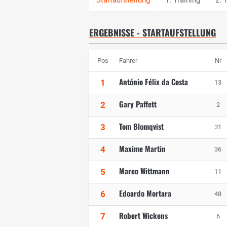
ERGEBNISSE - STARTAUFSTELLUNG
Pos
Fahrer
Nr
António Félix da Costa
1
13
Gary Paffett
2
2
Tom Blomqvist
3
31
Maxime Martin
4
36
Marco Wittmann
5
11
Edoardo Mortara
6
48
Robert Wickens
7
6