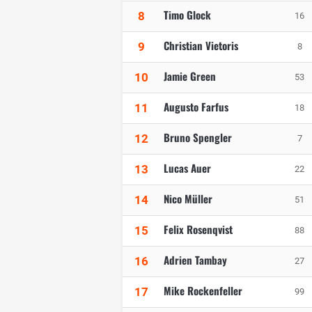
Timo Glock
8
16
Christian Vietoris
9
8
Jamie Green
10
53
Augusto Farfus
11
18
Bruno Spengler
12
7
Lucas Auer
13
22
Nico Müller
14
51
Felix Rosenqvist
15
88
Adrien Tambay
16
27
Mike Rockenfeller
17
99