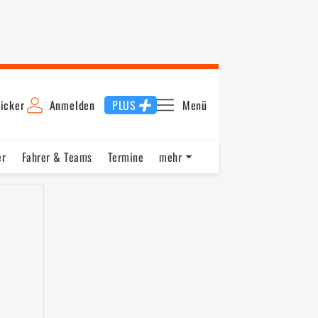
icker
Anmelden
PLUS
Menü
er
Fahrer & Teams
Termine
mehr
lste Runde
3. Training
Qualifying
Rennen 2
Schnellst