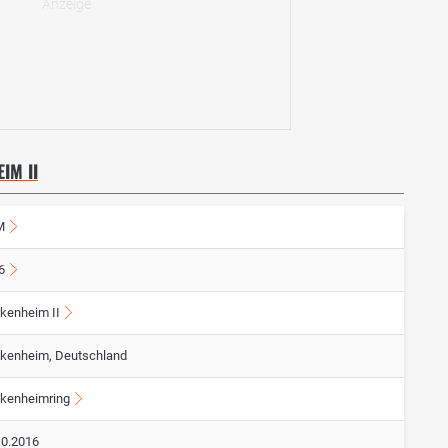
IM II
M
6
kenheim II
kenheim, Deutschland
kenheimring
10.2016