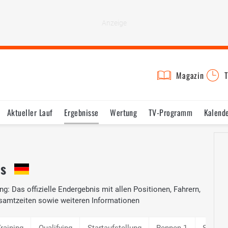
Magazin
T
Aktueller Lauf
Ergebnisse
Wertung
TV-Programm
Kalend
is
g: Das offizielle Endergebnis mit allen Positionen, Fahrern,
samtzeiten sowie weiteren Informationen
Training
Qualifying
Startaufstellung
Rennen 1
Schnel