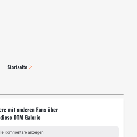
Startseite
ere mit anderen Fans über
diese DTM Galerie
lle Kommentare anzeigen